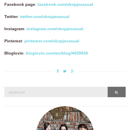
Facebook page
:
facebook.com/skopjecasual
Twitter
:
twitter.com/skopjecasual
Instagram
:
instagram.com/skopjecasual
Pinterest
:
pinterest.com/skopjecasual
Bloglovin
:
bloglovin.com/en/blog/4029930
Search
SEAR
for: