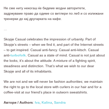
Не сме ниту некогаш ќе бидеме модни авторитети,
задржуваме право да одиме со витлери по леб и со излижани
тренерки до кај другарката на кафе.
…
Skopje Casual celebrates the impression of urbanity. Part of
Skopje’s streets – when we find it, and part of the Internet streets
– to get inspired. Casual anti-fancy. Casual anti-kitsch. Casual
anti-
turbofolk
. Casual as a state of mind. Casual is not just about
the looks, it’s about the attitude. A mixture of a fighting spirit,
steadiness and distinction. That’s what we wish to our dear
Skopje and all of its inhabitants.
We are not and we will never be fashion authorities; we maintain
the right to go to the local store with curlers in our hair and for a
coffee-visit at our friend’s place in outworn sweatshirts.
Автори / Authors
:
Iva
,
Kalina
,
Sandra