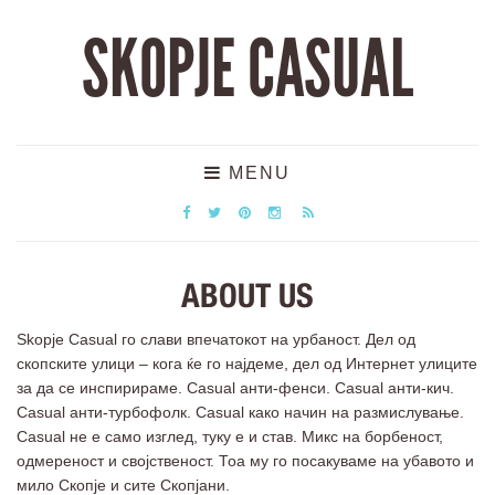
SKOPJE CASUAL
MENU
ABOUT US
Skopje Casual го слави впечатокот на урбаност. Дел од
скопските улици – кога ќе го најдеме, дел од Интернет улиците
за да се инспирираме. Casual анти-фенси. Casual анти-кич.
Casual анти-турбофолк. Casual како начин на размислување.
Casual не е само изглед, туку е и став. Микс на борбеност,
одмереност и својственост. Тоа му го посакуваме на убавото и
мило Скопје и сите Скопјани.