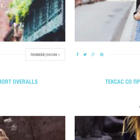
ПОВЕЌЕ | MORE >
HORT OVERALLS
ТЕКСАС СО П