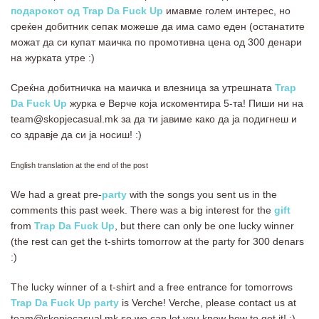
подарокот од Trap Da Fuck Up
имавме голем интерес, но
среќен добитник сепак можеше да има само еден (останатите
можат да си купат маичка по промотивна цена од 300 денари
на журката утре :)
Среќна добитничка на маичка и влезница за утрешната
Trap
Da Fuck Up
журка е Верче која искоментира 5-та! Пиши ни на
team@skopjecasual.mk за да ти јавиме како да ја подигнеш и
со здравје да си ја носиш! :)
English translation at the end of the post
We had a great pre-
party
with the songs you sent us in the
comments this past week. There was a big interest for the
gift
from
Trap Da Fuck Up
, but there can only be one lucky winner
(the rest can get the t-shirts tomorrow at the party for 300 denars
:)
The lucky winner of a t-shirt and a free entrance for tomorrows
Trap Da Fuck Up party
is Verche! Verche, please contact us at
team@skopjecasual.mk so we can let you know how to get it! :)