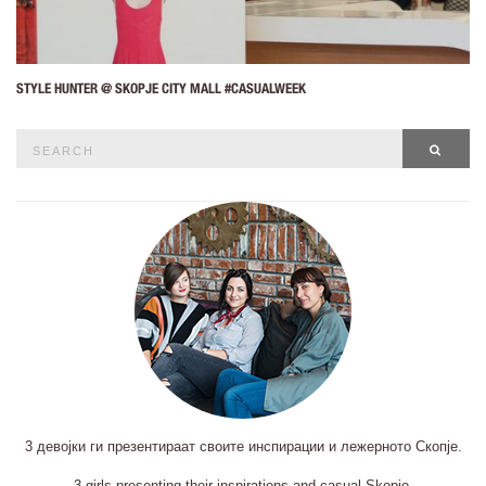
STYLE HUNTER @ SKOPJE CITY MALL #CASUALWEEK
Search
SEAR
for:
3 девојки ги презентираат своите инспирации и лежерното Скопје.
3 girls presenting their inspirations and casual Skopje.