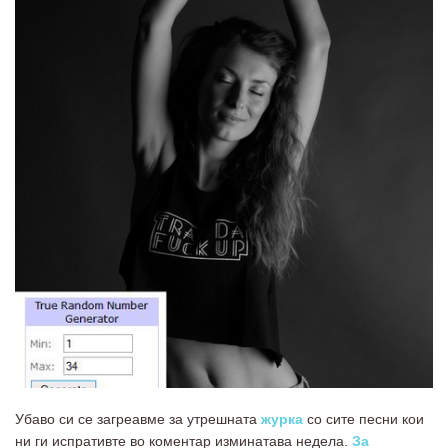
Убаво си се загреавме за утрешната
журка
со сите песни кои
ни ги испративте во коментар изминатава недела.
За