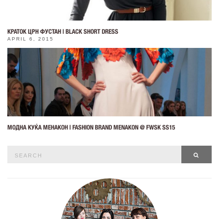
КРАТОК ЦРН ФУСТАН | BLACK SHORT DRESS
APRIL 6, 2015
МОДНА КУЌА МЕНАКОН | FASHION BRAND MENAKON @ FWSK SS15
Search
SEAR
for: