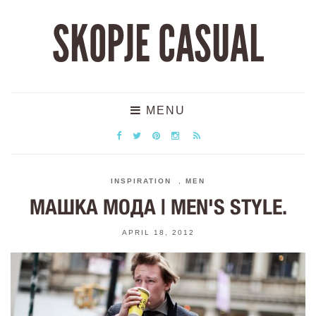
SKOPJE CASUAL
MENU
INSPIRATION
,
MEN
МАШКА МОДА | MEN'S STYLE.
APRIL 18, 2012