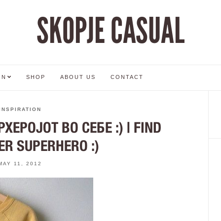
SKOPJE CASUAL
ON
SHOP
ABOUT US
CONTACT
INSPIRATION
ЕРОЈОТ ВО СЕБЕ :) | FIND
ER SUPERHERO :)
MAY 11, 2012