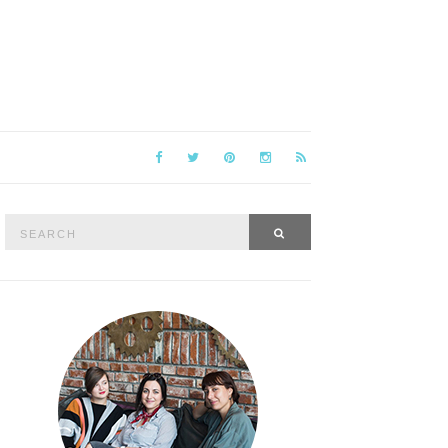
Search
SEARCH
for: