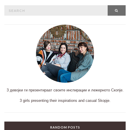
Search
SEAR
for:
3 девојки ги презентираат своите инспирации и лежерното Скопје.
3 girls presenting their inspirations and casual Skopje.
RANDOM POSTS