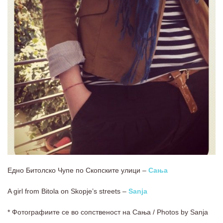
Едно Битолско Чупе по Скопските улици –
Сања
A girl from Bitola on Skopje’s streets –
Sanja
* Фотографиите се во сопственост на Сања / Photos by Sanja