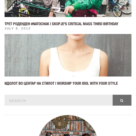
ТРЕТ РОДЕНДЕН #NATOCHAK | SKOPJE'S CRITICAL MASS THIRD BIRTHDAY
JULY 8, 2012
ИДОЛОТ ВО ЦЕНТАР НА СТИЛОТ | WORSHIP YOUR IDOL WITH УОUR STYLE
Search
SEAR
for: