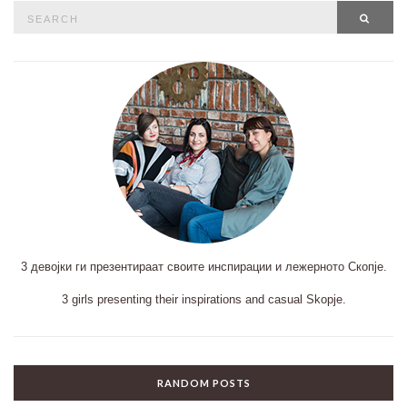
Search
SEAR
for:
3 девојки ги презентираат своите инспирации и лежерното Скопје.
3 girls presenting their inspirations and casual Skopje.
RANDOM POSTS