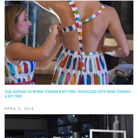
ЗАД СЦЕНАТА СО ИРИНА ТОШЕВА И MY:TIME | BACKSTAGE WITH IRINA TOSHEVA
& MY:TIME
APRIL 5, 2013