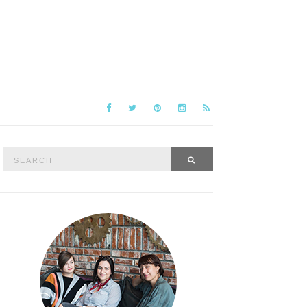
Search
SEARCH
for: