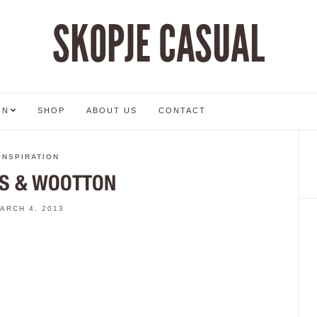
SKOPJE CASUAL
ON
SHOP
ABOUT US
CONTACT
INSPIRATION
S & WOOTTON
ARCH 4, 2013