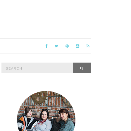
Search
SEARCH
for: