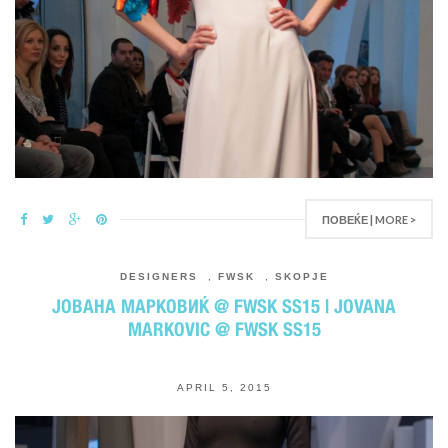
ПОВЕЌЕ | MORE >
DESIGNERS
,
FWSK
,
SKOPJE
ЈОВАНА МАРКОВИЌ @ FWSK SS15 | JOVANA
MARKOVIC @ FWSK SS15
APRIL 5, 2015