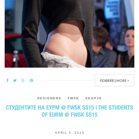
ПОВЕЌЕ | MORE >
DESIGNERS
,
FWSK
,
SKOPJE
СТУДЕНТИТЕ НА ЕУРМ @ FWSK SS15 | THE STUDENTS
OF EURM @ FWSK SS15
APRIL 5, 2015