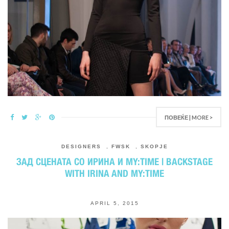
ПОВЕЌЕ | MORE >
DESIGNERS
,
FWSK
,
SKOPJE
ЗАД СЦЕНАТА СО ИРИНА И MY:TIME | BACKSTAGE
WITH IRINA AND MY:TIME
APRIL 5, 2015