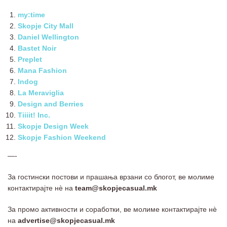
my:time
Skopje City Mall
Daniel Wellington
Bastet Noir
Preplet
Mana Fashion
Indog
La Meraviglia
Design and Berries
Tiiiit! Inc.
Skopje Design Week
Skopje Fashion Weekend
—-
За гостински постови и прашања врзани со блогот, ве молиме
контактирајте нѐ на
team@skopjecasual.mk
За промо активности и соработки, ве молиме контактирајте нѐ
на
advertise@skopjecasual.mk