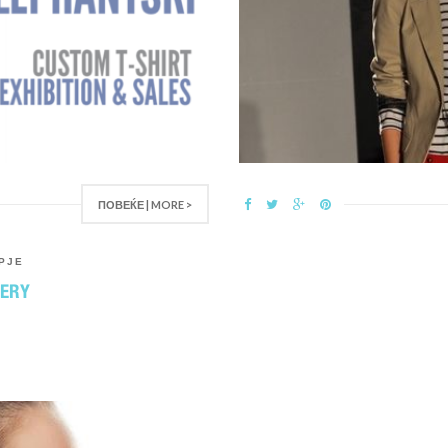
ПОВЕЌЕ | MORE >
PJE
LERY