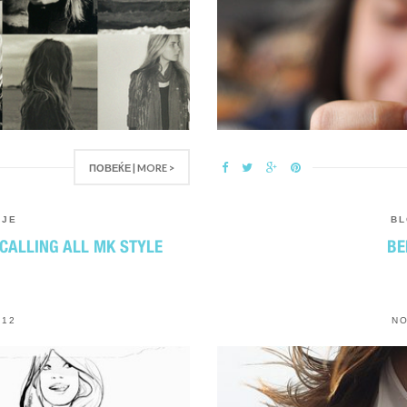
ПОВЕЌЕ | MORE >
PJE
B
 CALLING ALL MK STYLE
BE
012
NO