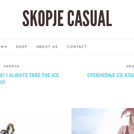
SKOPJE CASUAL
ON
SHOP
ABOUT US
CONTACT
,
SKOPJE
DE
 | ALWAYS TAKE THE ICE
СРЕЌНЕЕЊЕ СО АТА
U!