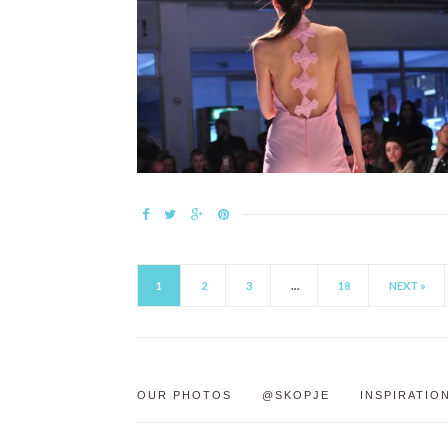
1
2
3
…
18
NEXT »
OUR PHOTOS
@SKOPJE
INSPIRATIO