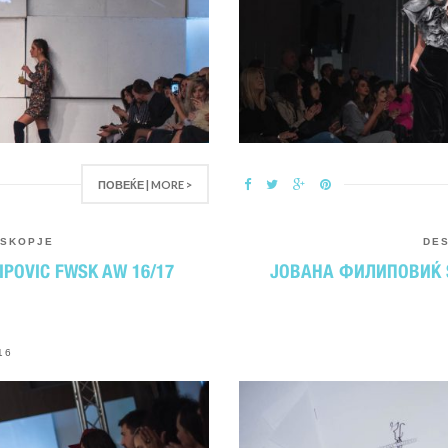
ПОВЕЌЕ | MORE >
SKOPJE
DE
POVIC FWSK AW 16/17
ЈОВАНА ФИЛИПОВИЌ SS
16