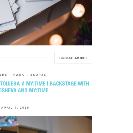
ПОВЕЌЕ | MORE >
ERS
,
FWSK
,
SKOPJE
ТОШЕВА И MY:TIME | BACKSTAGE WITH
TOSHEVA AND MY:TIME
APRIL 4, 2016