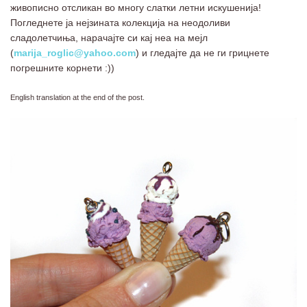
живописно отсликан во многу слатки летни искушенија!
Погледнете ја нејзината колекција на неодоливи
сладолетчиња, нарачајте си кај неа на мејл
(
marija_roglic@yahoo.com
) и гледајте да не ги грицнете
погрешните корнети :))
English translation at the end of the post.