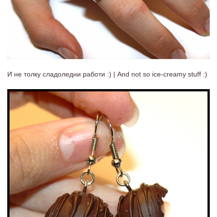
И не толку сладоледни работи :) | And not so ice-creamy stuff :)