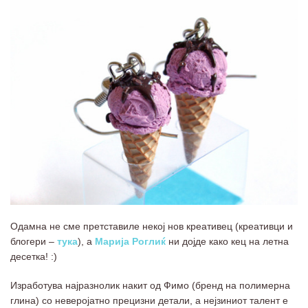
Одамна не сме претставиле некој нов креативец (креативци и
блогери –
тука
), а
Марија Роглиќ
ни дојде како кец на летна
десетка! :)
Изработува најразнолик накит од Фимо (бренд на полимерна
глина) со неверојатно прецизни детали, а нејзиниот талент е