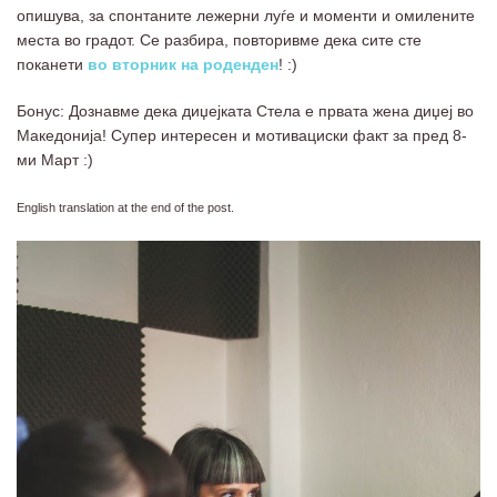
опишува, за спонтаните лежерни луѓе и моменти и омилените
места во градот. Се разбира, повторивме дека сите сте
поканети
во вторник на роденден
! :)
Бонус: Дознавме дека диџејката Стела е првата жена диџеј во
Македонија! Супер интересен и мотивациски факт за пред 8-
ми Март :)
English translation at the end of the post.