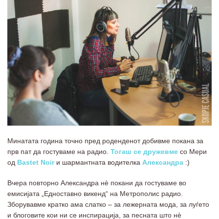
Минатата година точно пред роденденот добивме покана за
прв пат да гостуваме на радио.
Тогаш се дружевме
со Мери
од
Bastet Noir
и шармантната водителка
Александра
:)
Вчера повторно Александра нè покани да гостуваме во
емисијата „Едноставно викенд“ на Метрополис радио.
Зборувавме кратко ама слатко – за лежерната мода, за луѓето
и блоговите кои ни се инспирација, за песната што нè