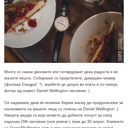
Многу ги сакам деновите кои потврдуваат дека радоста е во
малите нешта. Собирање со пријателите, домашен чизкејк
(фалааа Сандра! :*), муабети до доцна во ноќта и по некоја
фотка од новиот Daniel Wellington часовник :)
Се надеваме дека ќе можеме барем малку да придонесеме за
насмевките на вашите лица со помош на Daniel Wellington :)
Нашата акција со која можете да добиете попуст за секој
нарачан DW часовник (или ремче:) трае до 30 април. Кликнете
на DanielWellington.com и при нарачката внесете го кодот