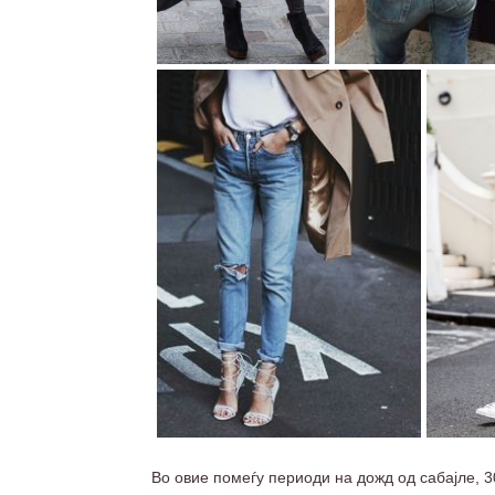
Во овие помеѓу периоди на дожд од сабајле, 3