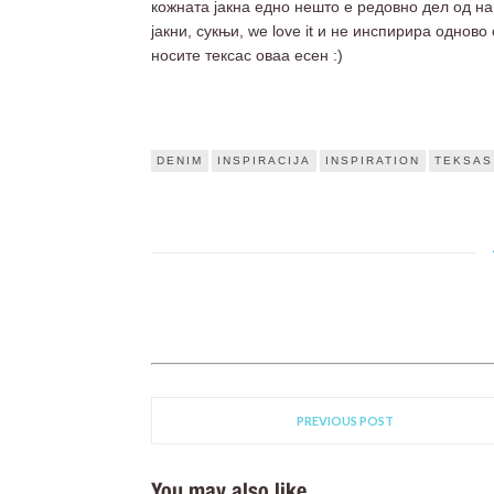
кожната јакна едно нешто е редовно дел од н
јакни, сукњи, we love it и не инспирира одново
носите тексас оваа есен :)
DENIM
INSPIRACIJA
INSPIRATION
TEKSAS
PREVIOUS POST
You may also like