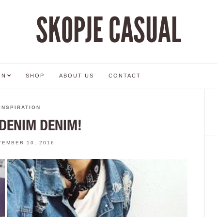
SKOPJE CASUAL
ON
SHOP
ABOUT US
CONTACT
INSPIRATION
DENIM DENIM!
TEMBER 10, 2016