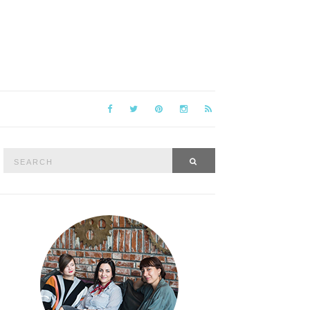
Search
SEARCH
for: