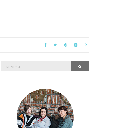
Search
SEARCH
for: