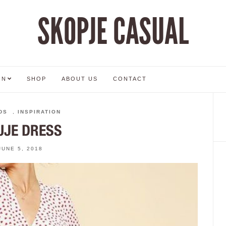
SKOPJE CASUAL
ON
SHOP
ABOUT US
CONTACT
DS
,
INSPIRATION
UJE DRESS
JUNE 5, 2018