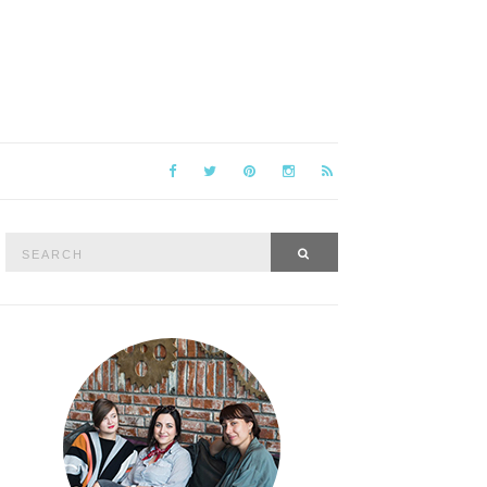
Search
SEARCH
for: