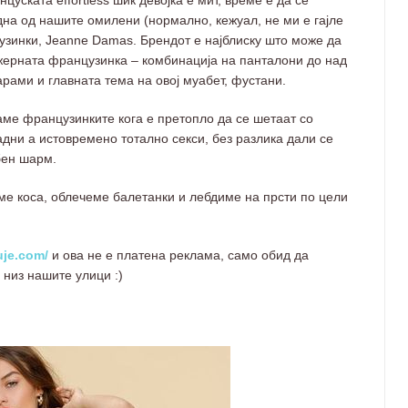
уската effortless шик девојка е мит, време е да се
една од нашите омилени (нормално, кежуал, не ми е гајле
зинки, Jeanne Damas. Брендот е најблиску што може да
ежерната французинка – комбинација на панталони до над
арами и главната тема на овој муабет, фустани.
аме французинките кога е претопло да се шетаат со
дни а истовремено тотално секси, без разлика дали се
бен шарм.
ме коса, облечеме балетанки и лебдиме на прсти по цели
uje.com/
и ова не е платена реклама, само обид да
 низ нашите улици :)