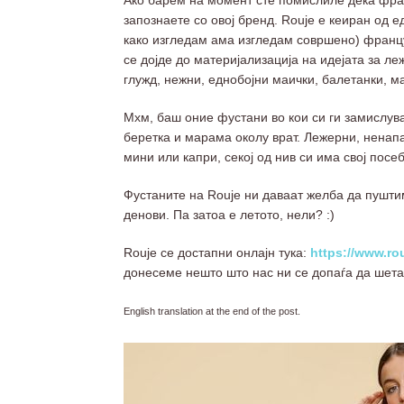
Ако барем на момент сте помислиле дека франц
запознаете со овој бренд. Rouje е кеиран од 
како изгледам ама изгледам совршено) францу
се дојде до материјализација на идејата за л
глужд, нежни, еднобојни маички, балетанки, м
Мхм, баш оние фустани во кои си ги замислув
беретка и марама околу врат. Лежерни, ненапа
мини или капри, секој од нив си има свој посе
Фустаните на Rouje ни даваат желба да пушти
денови. Па затоа е летото, нели? :)
Rouje се достапни онлајн тука:
https://www.ro
донесеме нешто што нас ни се допаѓа да шета
English translation at the end of the post.