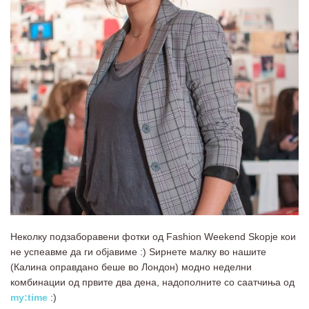
Неколку подзаборавени фотки од Fashion Weekend Skopje кои
не успеавме да ги објавиме :) Ѕирнете малку во нашите
(Калина оправдано беше во Лондон) модно неделни
комбинации од првите два дена, надополните со саатчиња од
my:time
:)