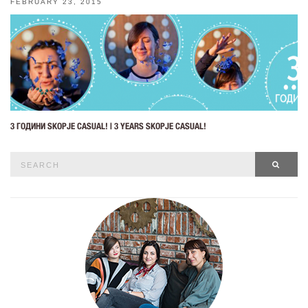
FEBRUARY 23, 2015
3 ГОДИНИ SKOPJE CASUAL! | 3 YEARS SKOPJE CASUAL!
Search
SEAR
for: