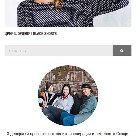
ЦРНИ ШОРЦЕВИ | BLACK SHORTS
Search
SEAR
for:
3 девојки ги презентираат своите инспирации и лежерното Скопје.