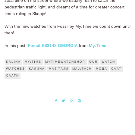
steal time on the street where we usually rush to catch the
pedestrian traffic light, and dreamt of a time for greater concert
times ruling in Skopje!
With the new watches from Fossil by My:Time we count down until
then!
In this post:
Fossil ES3148 GEORGIA
from
My:Time
KALINA
MY:TIME
MYTIMEWATCHSHOP
OUR
WATCH
WATCHES
КАЛИНА
МАЈ ТАЈМ
МАЈ:ТАЈМ
МОДА
СААТ
СААТИ