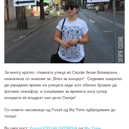
За многу кратко, главната улица во Скопје беше блокирана,
назначена со знакови за „Влез за концерт”. Седевме накратко
да украдеме време на улицата каде што обично брзаме да
фатиме семафор, и сонувавме за времето кога супер
концерти ќе владеат низ цело Скопје!
Со новите часовници од Fossil од My:Time одбројуваме до
тогаш!
Во овој пост:
Fossil ES3148 GEORGIA
од
My:Time