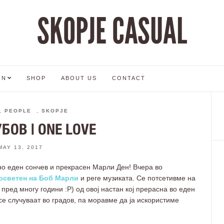
SKOPJE CASUAL
ON
SHOP
ABOUT US
CONTACT
,
PEOPLE
,
SKOPJE
БОВ | ONE LOVE
MAY 13, 2017
но еден сончев и прекрасен Марли Ден! Вчера во
осветен на Боб Марли
и реге музиката. Се потсетивме на
 пред многу години :Р) од овој настан кој прерасна во еден
се случуваат во градов, па моравме да ја искористиме