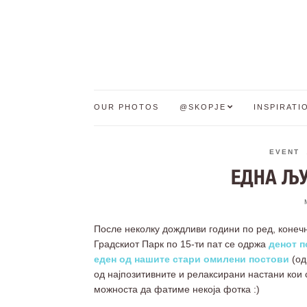
OUR PHOTOS
@SKOPJE
INSPIRATI
EVENT
ЕДНА ЉУ
После неколку дождливи години по ред, конеч
Градскиот Парк по 15-ти пат се одржа
денот п
еден од нашите стари омилени постови
(од
од најпозитивните и релаксирани настани кои 
можноста да фатиме некоја фотка :)