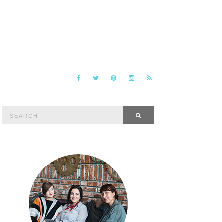
Search
SEARCH
for: