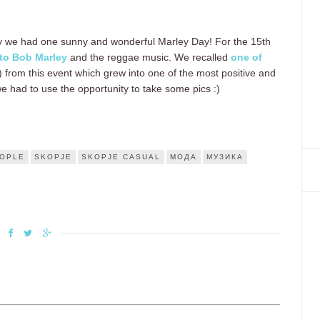
ally we had one sunny and wonderful Marley Day! For the 15th
 to Bob Marley
and the reggae music. We recalled
one of
from this event which grew into one of the most positive and
we had to use the opportunity to take some pics :)
OPLE
SKOPJE
SKOPJE CASUAL
МОДА
МУЗИКА