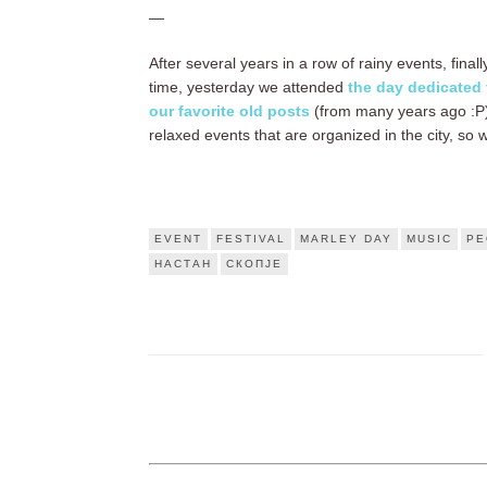
—
After several years in a row of rainy events, fin
time, yesterday we attended
the day dedicated
our favorite old posts
(from many years ago :P) 
relaxed events that are organized in the city, so 
EVENT
FESTIVAL
MARLEY DAY
MUSIC
PE
НАСТАН
СКОПЈЕ