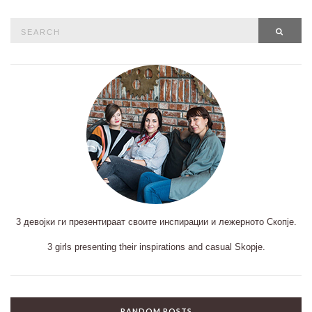
Search
SEAR
for:
3 девојки ги презентираат своите инспирации и лежерното Скопје.
3 girls presenting their inspirations and casual Skopje.
RANDOM POSTS