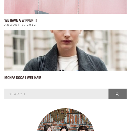
WE HAVE A WINNER!!!
AUGUST 2, 2012
МОКРА КОСА | WET HAIR
Search
SEAR
for: