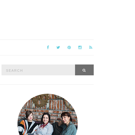
Search
SEARCH
for: