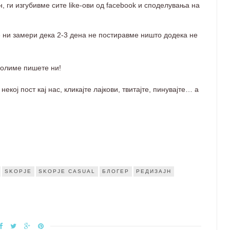
 ги изгубивме сите like-ови од facebook и споделувања на
не ни замери дека 2-3 дена не постиравме ништо додека не
 молиме пишете ни!
екој пост кај нас, кликајте лајкови, твитајте, пинувајте… а
SKOPJE
SKOPJE CASUAL
БЛОГЕР
РЕДИЗАЈН