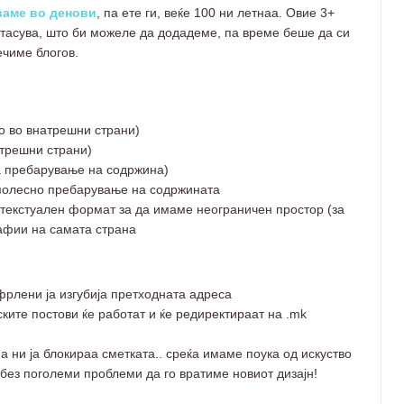
ваме во денови
, па ете ги, веќе 100 ни летнаа. Овие 3+
тасува, што би можеле да додадеме, па време беше да си
ечиме блогов.
о во внатрешни страни)
атрешни страни)
ва пребарување на содржина)
 полесно пребарување на содржината
текстуален формат за да имаме неограничен простор (за
афии на самата страна
фрлени ја изгубија претходната адреса
ските постови ќе работат и ќе редиректираат на .mk
а ни ја блокираа сметката.. среќа имаме поука од искуство
 без поголеми проблеми да го вратиме новиот дизајн!