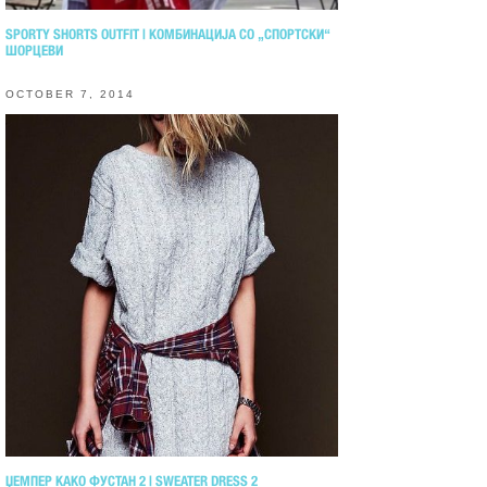
SPORTY SHORTS OUTFIT | КОМБИНАЦИЈА СО „СПОРТСКИ“
ШОРЦЕВИ
OCTOBER 7, 2014
ЏЕМПЕР КАКО ФУСТАН 2 | SWEATER DRESS 2