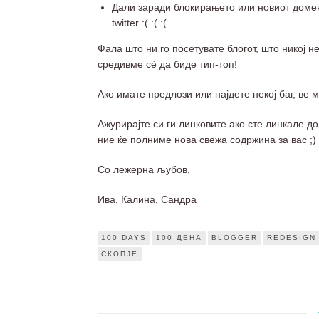
Дали заради блокирањето или новиот домен,
twitter :( :( :(
Фала што ни го посетувате блогот, што никој 
средивме сè да биде тип-топ!
Ако имате предлози или најдете некој баг, ве
Ажурирајте си ги линковите ако сте линкале до н
ние ќе полниме нова свежа содржина за вас ;)
Со лежерна љубов,
Ива, Калина, Сандра
100 DAYS
100 ДЕНА
BLOGGER
REDESIGN
СКОПЈЕ