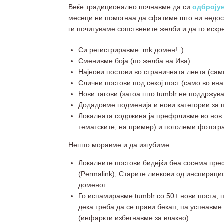
Веќе традиционално почнавме да си
одброју
месеци ни помогнаа да сфатиме што ни недос
ги почитуваме сопствените желби и да го искр
Си регистриравме .mk домен! :)
Сменивме боја (по желба на Ива)
Најнови постови во страничната лента (сам
Слични постови под секој пост (само во вн
Нови тагови (затоа што tumblr не поддржу
Додадовме подменија и нови категории за
Локалната содржина ја префрливме во нов 
тематските, на пример) и поголеми фотогр
Нешто моравме и да изгубиме…
Локалните постови бидејќи беа сосема пре
(Permalink); Старите линкови од инспираци
доменот
Го испамиравме tumblr со 50+ нови поста, п
дека треба да се прави бекап, па успеавме
(инфаркти избегнавме за влакно)