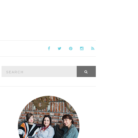
Search
SEARCH
for: