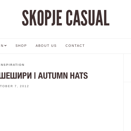
SKOPJE CASUAL
ON
SHOP
ABOUT US
CONTACT
INSPIRATION
 ШЕШИРИ | AUTUMN HATS
TOBER 7, 2012