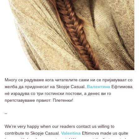
Многу се радуваме кога читателите сами ни се пријавуваат со
желба да придонесат на Skopje Casual.
Валентина
Ефтимова
нѐ израдува со три гостински постови, а денес ви го
претставуваме првиот: Плетенки!
–
We’re very happy when our readers contact us willing to
contribute to Skopje Casual.
Valentina
Eftimova made us quite