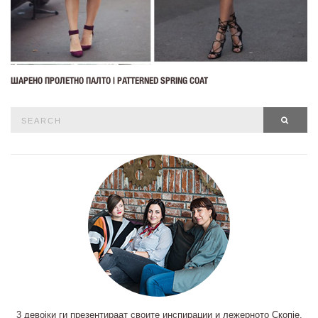
ШАРЕНО ПРОЛЕТНО ПАЛТО | PATTERNED SPRING COAT
Search
SEAR
for:
3 девојки ги презентираат своите инспирации и лежерното Скопје.