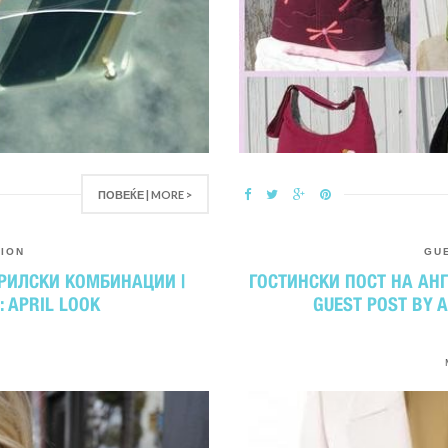
ПОВЕЌЕ | MORE >
TION
GU
ПРИЛСКИ КОМБИНАЦИИ |
ГОСТИНСКИ ПОСТ НА АНГ
: APRIL LOOK
GUEST POST BY A
3