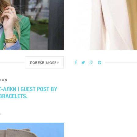
ПОВЕЌЕ | MORE >
TION
-АЛКИ | GUEST POST BY
 BRACELETS.
3