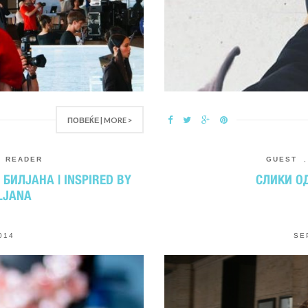
ПОВЕЌЕ | MORE >
,
READER
GUEST
БИЛЈАНА | INSPIRED BY
СЛИКИ ОД
LJANA
014
SE