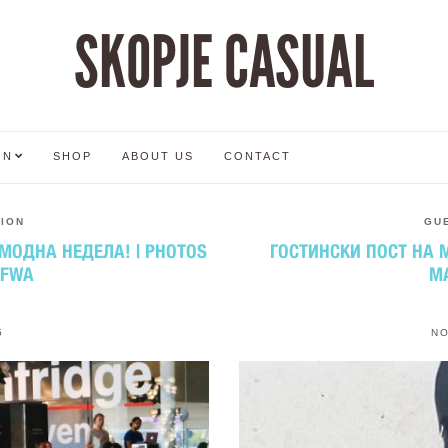
SKOPJE CASUAL
ON
SHOP
ABOUT US
CONTACT
TION
GU
МОДНА НЕДЕЛА! | PHOTOS
ГОСТИНСКИ ПОСТ НА М
BFWA
MA
5
NO