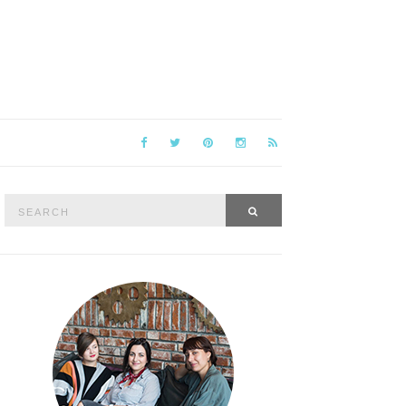
Search
SEARCH
for: