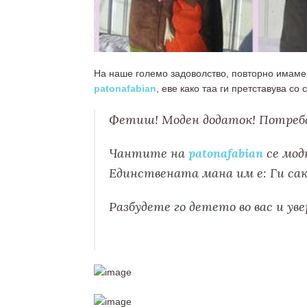
На наше големо задоволство, повторно имаме 
patonafabian
, еве како таа ги претставува со 
Фетиш! Моден додаток! Потреба!
Чантите на
patonafabian
се мод
Единствената мана им е: Ги сак
Разбудете го детето во вас и у