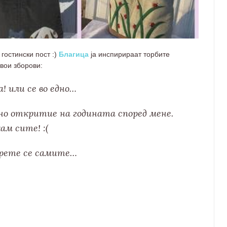
гостински пост :)
Благица
ја инспирираат торбите
свои зборови:
 или се во едно…
но откритие на годината според мене.
ам сите! :(
верете се самите…