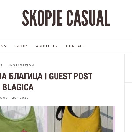
SKOPJE CASUAL
ON
SHOP
ABOUT US
CONTACT
ST
,
INSPIRATION
А БЛАГИЦА | GUEST POST
 BLAGICA
GUST 29, 2013