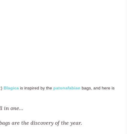
:)
Blagica
is inspired by the
patonafabian
bags, and here is
ll in one…
bags are the discovery of the year.