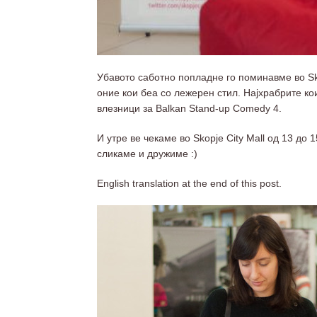
Убавото саботно попладне го поминавме во Sk
оние кои беа со лежерен стил. Најхрабрите кои
влезници за Balkan Stand-up Comedy 4.
И утре ве чекаме во Skopje City Mall од 13 до 1
сликаме и дружиме :)
English translation at the end of this post.