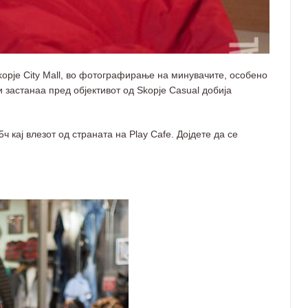
opje City Mall, во фотографирање на минувачите, особено
 застанаа пред објективот oд Skopje Casual добија
5ч кај влезот од страната на Play Cafe. Дојдете да се