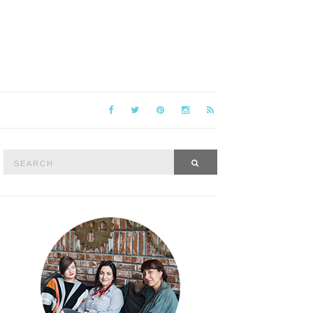
Search
SEARCH
for: