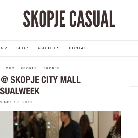
SKOPJE CASUAL
ON
SHOP
ABOUT US
CONTACT
,
OUR
,
PEOPLE
,
SKOPJE
 @ SKOPJE CITY MALL
ASUALWEEK
CEMBER 7, 2013