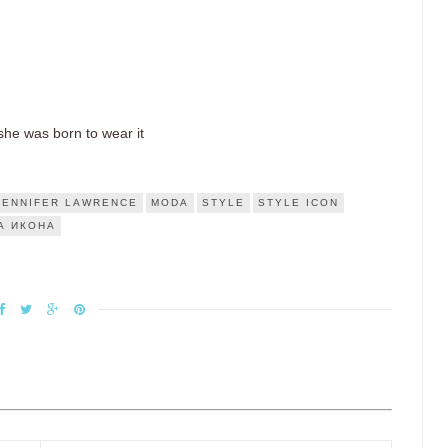
 she was born to wear it
JENNIFER LAWRENCE
MODA
STYLE
STYLE ICON
А ИКОНА