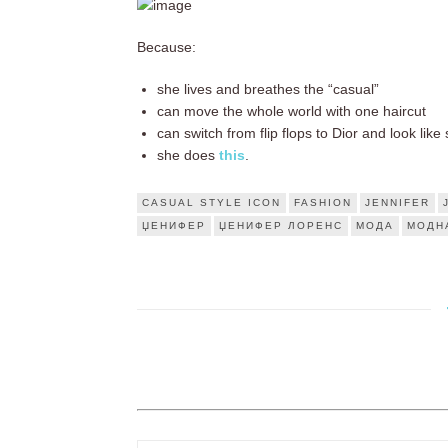
Because:
she lives and breathes the “casual”
can move the whole world with one haircut
can switch from flip flops to Dior and look like
she does
this
.
CASUAL STYLE ICON
FASHION
JENNIFER
ЏЕНИФЕР
ЏЕНИФЕР ЛОРЕНС
МОДА
МОДН