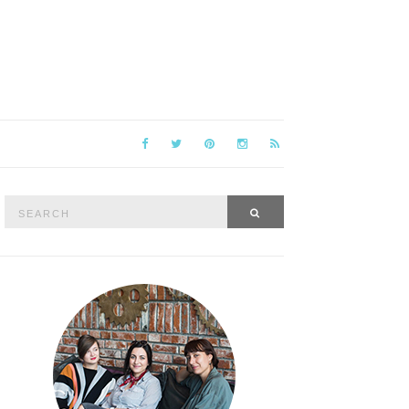
Search
SEARCH
for: