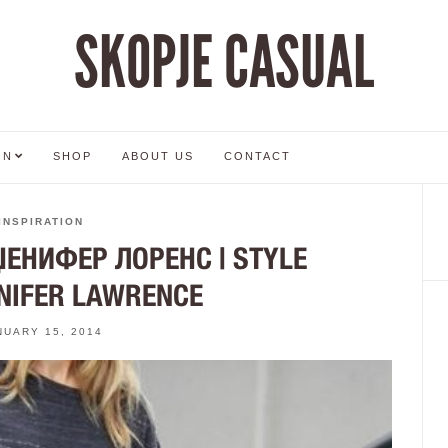
SKOPJE CASUAL
ON
SHOP
ABOUT US
CONTACT
INSPIRATION
ЏЕНИФЕР ЛОРЕНС | STYLE
NNIFER LAWRENCE
NUARY 15, 2014