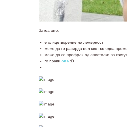
Затоа што:
е олицетворение на лежерност
може да го размрда цел свет со една пром
може да се префрли од апостолки во костум 
го прави
ова
:D