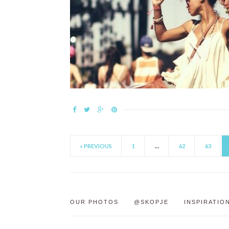
« PREVIOUS
1
…
62
63
OUR PHOTOS
@SKOPJE
INSPIRATIO