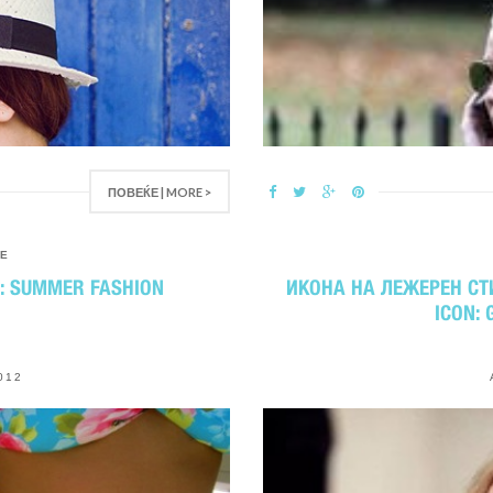
ПОВЕЌЕ | MORE >
E
5: SUMMER FASHION
ИКОНА НА ЛЕЖЕРЕН СТИ
ICON:
012