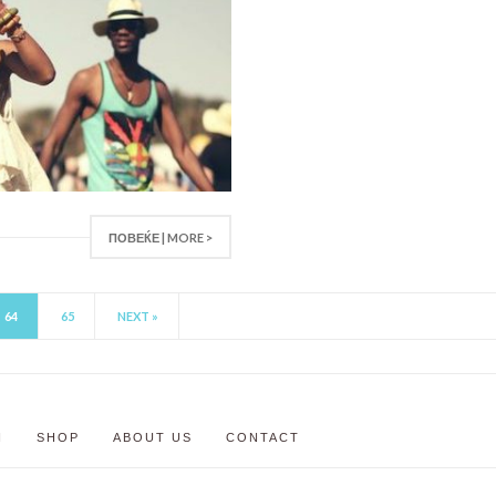
ПОВЕЌЕ | MORE >
64
65
NEXT »
N
SHOP
ABOUT US
CONTACT