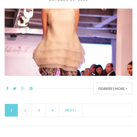
ПОВЕЌЕ | MORE >
1
2
3
4
NEXT »