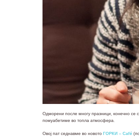
Одморени после многу празници, конечно се с
помуабетиме во топла атмосфера.
Овој пат седнавме во новото
ГОРКИ – Café
(по