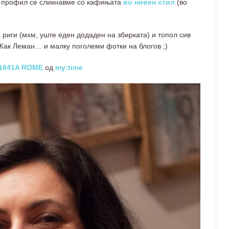
м профил се сликнавме со кафињата
во нивен стил
(во
 риги (мхм, уште еден додаден на збирката) и топол сив
Жак Леман… и малку поголеми фотки на блогов ;)
-1841A ROME
од
my:time