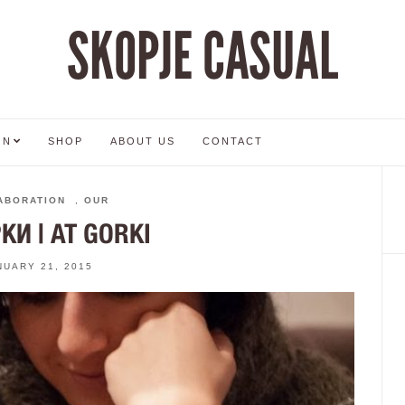
SKOPJE CASUAL
ON
SHOP
ABOUT US
CONTACT
ABORATION
,
OUR
КИ | AT GORKI
NUARY 21, 2015