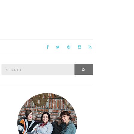
Search
SEARCH
for: