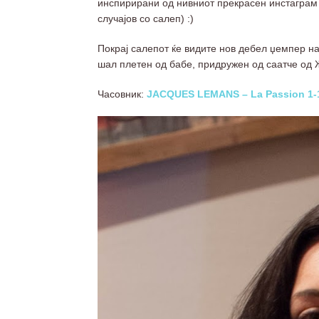
инспирирани од нивниот прекрасен инстагра
случајов со салеп) :)
Покрај салепот ќе видите нов дебел џемпер на
шал плетен од бабе, придружен од саатче од 
Часовник:
JACQUES LEMANS – La Passion
1