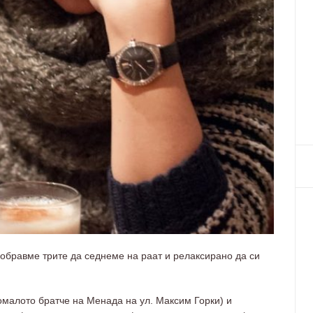
обравме трите да седнеме на раат и релаксирано да си
малото братче на Менада на ул. Максим Горки) и