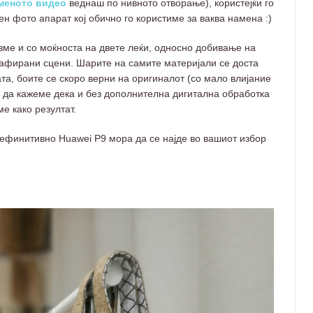
меното видео
веднаш по нивното отворање), користејќи го
н фото апарат кој обично го користиме за ваква намена :)
вме и со моќноста на двете леќи, односно добивање на
рафирани сцени. Шарите на самите материјали се доста
а, боите се скоро верни на оригиналот (со мало влијание
 да кажеме дека и без дополнителна дигитална обработка
е како резултат.
ефинитивно Huawei P9 мора да се најде во вашиот избор