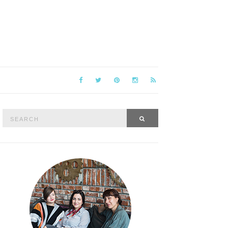
Search
SEARCH
for: