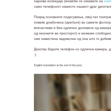
најнова колекција (можеби се сеќавате на
сни
само телефонот наместо нашиот драг дигитале
Покрај основните подесувања, овој пат поигра
повеќе длабочина (aperture) во самите фотог
впечатливи и беа одлично доловени од камерат
од неонките во просторот) и можеме слободно
сме навистина задоволни од она што го добивм
Доколку барате телефон со одлична камера, д
:)
English translation at the end of the post.