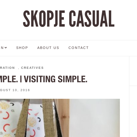
SKOPJE CASUAL
ON
SHOP
ABOUT US
CONTACT
RATION
,
CREATIVES
PLE. | VISITING SIMPLE.
GUST 10, 2016