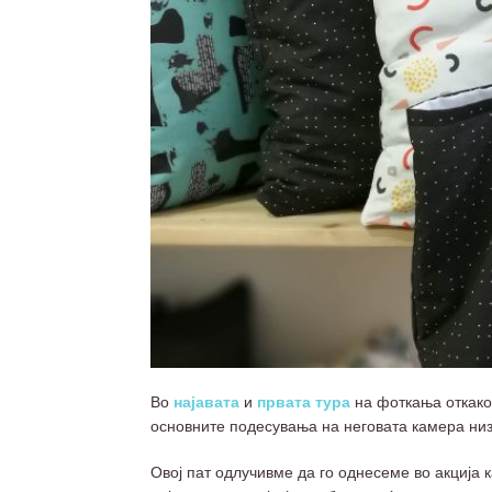
Во
најавата
и
првата тура
на фоткања откако
основните подесувања на неговата камера низ
Овој пат одлучивме да го однесеме во акција 