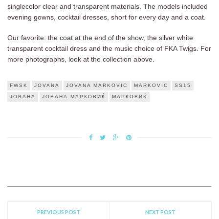
singlecolor clear and transparent materials. The models included
evening gowns, cocktail dresses, short for every day and a coat.
Our favorite: the coat at the end of the show, the silver white
transparent cocktail dress and the music choice of FKA Twigs. For
more photographs, look at the collection above.
FWSK
JOVANA
JOVANA MARKOVIC
MARKOVIC
SS15
ЈОВАНА
ЈОВАНА МАРКОВИЌ
МАРКОВИЌ
PREVIOUS POST
NEXT POST