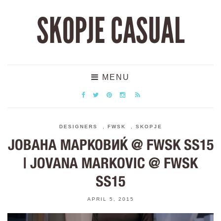
SKOPJE CASUAL
MENU
DESIGNERS
,
FWSK
,
SKOPJE
ЈОВАНА МАРКОВИЌ @ FWSK SS15
| JOVANA MARKOVIC @ FWSK
SS15
APRIL 5, 2015