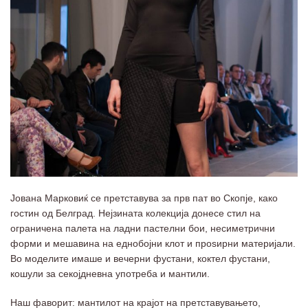
Јована Марковиќ се претставува за прв пат во Скопје, како
гостин од Белград. Нејзината колекција донесе стил на
ограничена палета на ладни пастелни бои, несимeтрични
форми и мешавина на еднобојни клот и проѕирни материјали.
Во моделите имаше и вечерни фустани, коктел фустани,
кошули за секојдневна употреба и мантили.
Наш фаворит: мантилот на крајот на претставувањето,