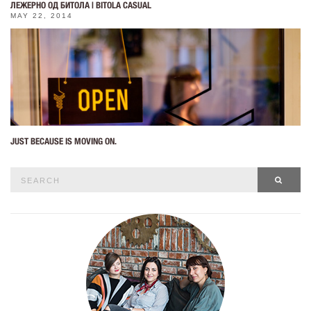
ЛЕЖЕРНО ОД БИТОЛА | BITOLA CASUAL
MAY 22, 2014
JUST BECAUSE IS MOVING ON.
Search
SEAR
for: