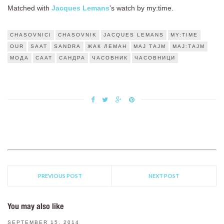
Matched with
Jacques Lemans
’s watch by my:time.
CHASOVNICI
CHASOVNIK
JACQUES LEMANS
MY:TIME
OUR
SAAT
SANDRA
ЖАК ЛЕМАН
МАЈ ТАЈМ
МАЈ:ТАЈМ
МОДА
СААТ
САНДРА
ЧАСОВНИК
ЧАСОВНИЦИ
PREVIOUS POST
NEXT POST
You may also like
SEPTEMBER 15, 2014