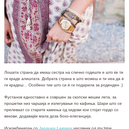
Лошата страна да имаш сестра на слично годиште е што ќе ти
ги краде алиштата. Добрата страна е што можеш и ти неа да ѝ
ги крадеш… Особено тие што си ѝ ги подарила за роденден :)
Фустанов едноставно е совршен за скопски жешки лета, за
прошетки низ чаршија и излегување по кафиња. Шари што се
прелеваат со старите камења од ѕидови кои стојат гордо со
векови, додавајќи мала доза бохо-елеганција.
Искомбиниран со
Jacques Lemans
часовник од my:time.