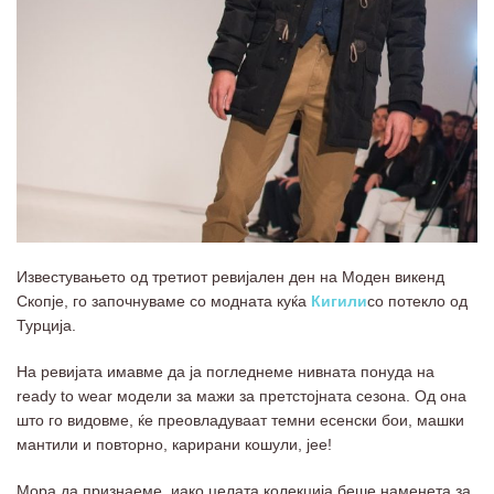
Известувањето од третиот ревијален ден на Моден викенд
Скопје, го започнуваме со модната куќа
Кигили
со потекло од
Турција.
На ревијата имавме да ја погледнеме нивната понуда на
ready to wear модели за мажи за претстојната сезона. Од она
што го видовме, ќе преовладуваат темни есенски бои, машки
мантили и повторно, карирани кошули, јее!
Мора да признаеме, иако целата колекција беше наменета за