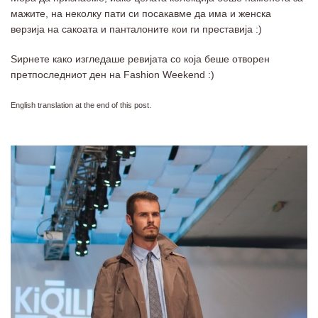
мажите, на неколку пати си посакавме да има и женска
верзија на сакоата и панталоните кои ги преставија :)
Ѕирнете како изгледаше ревијата со која беше отворен
претпоследниот ден на Fashion Weekend :)
English translation at the end of this post.