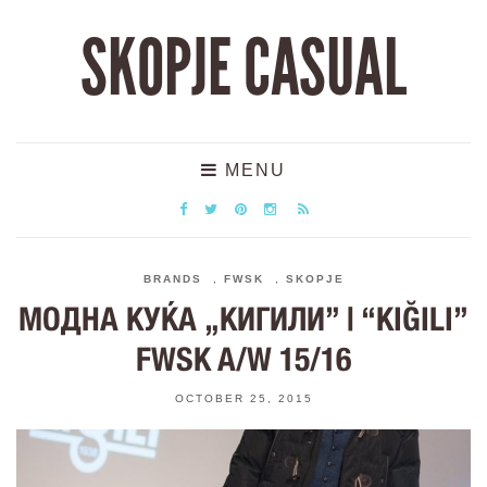
SKOPJE CASUAL
MENU
BRANDS
,
FWSK
,
SKOPJE
МОДНА КУЌА „КИГИЛИ” | “KIĞILI”
FWSK A/W 15/16
OCTOBER 25, 2015