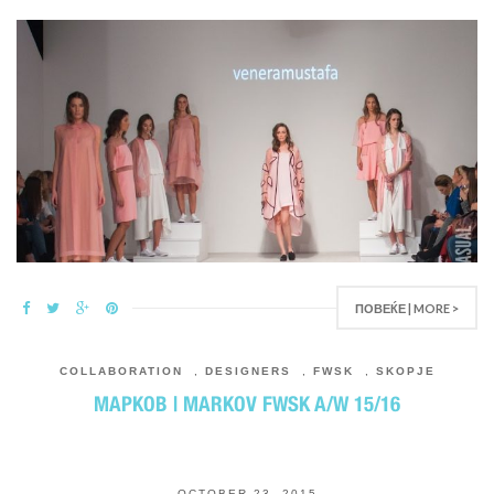
ПОВЕЌЕ | MORE >
COLLABORATION
,
DESIGNERS
,
FWSK
,
SKOPJE
МАРКОВ | MARKOV FWSK A/W 15/16
OCTOBER 23, 2015