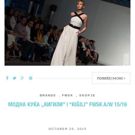
ПОВЕЌЕ | MORE >
BRANDS
,
FWSK
,
SKOPJE
МОДНА КУЌА „КИГИЛИ” | “KIĞILI” FWSK A/W 15/16
OCTOBER 25, 2015