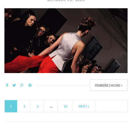
ПОВЕЌЕ | MORE >
1
2
3
…
10
NEXT »