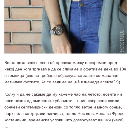
Веста дека веќе е есен нè пречека малку неспремни пред
некој ден кога тргнавме да се сликаме и сфативме дека во 19ч
е темница (ако ви требаше објаснување зашто се мааалце
матнички фотките, ќе се вадиме на „нè изненади есента“ :))
Колку и да не сакаме да му кажеме чао на летото, есента ни
носи некои од омилените убавинки – оние совршени свежи,
сончеви септемвриски денови со топло ветре и многу сонце,
парк полн со крцкави ливчиња, топло Нес во замена за Фредо,
костенииии, временски услови што дозволуваат шишки (хехе)
…