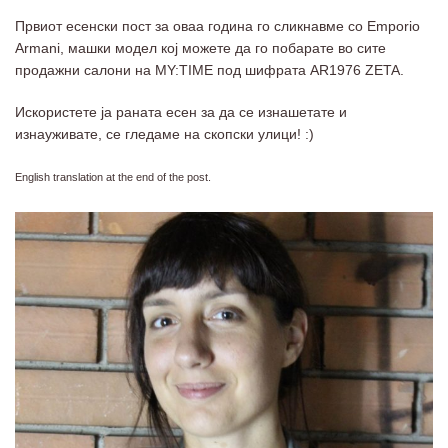
Првиот есенски пост за оваа година го сликнавме со Emporio
Armani, машки модел кој можете да го побарате во сите
продажни салони на MY:TIME под шифрата
AR1976 ZETA
.
Искористете ја раната есен за да се изнашетате и
изнауживате, се гледаме на скопски улици! :)
English translation at the end of the post.