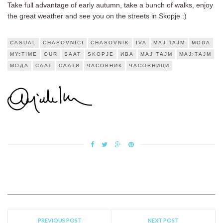
Take full advantage of early autumn, take a bunch of walks, enjoy
the great weather and see you on the streets in Skopje :)
CASUAL
CHASOVNICI
CHASOVNIK
IVA
MAJ TAJM
MODA
MY:TIME
OUR
SAAT
SKOPJE
ИВА
МАЈ ТАЈМ
МАЈ:ТАЈМ
МОДА
СААТ
СААТИ
ЧАСОВНИК
ЧАСОВНИЦИ
PREVIOUS POST
NEXT POST