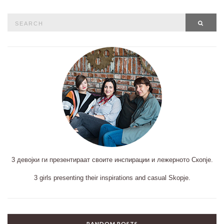
Search
SEAR
for:
3 девојки ги презентираат своите инспирации и лежерното Скопје.
3 girls presenting their inspirations and casual Skopje.
RANDOM POSTS