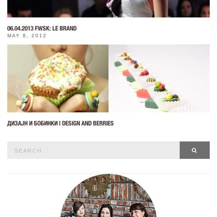
06.04.2013 FWSK: LE BRAND
MAY 8, 2012
ДИЗАЈН И БОБИНКИ | DESIGN AND BERRIES
Search
SEAR
for: