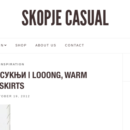
SKOPJE CASUAL
ON
SHOP
ABOUT US
CONTACT
INSPIRATION
 СУКЊИ | LOOONG, WARM
SKIRTS
TOBER 19, 2012