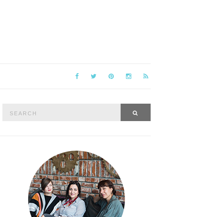
Search
SEARCH
for: