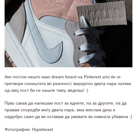
Ако постои нешто како dream board на Pinterest што ќе ги
претвори соништата во реалност, веројатно двата пара патики
од овој пост би се нашле таму, веднаш! :)
Прво сакав да напишам пост за едните, па за другите, па да
правам споредби меѓу двата пара, ама мислам дека е
најдобро само да ве оставам да уживате во нивната убавина :)
Фотографии: Hypebeast