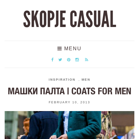
SKOPJE CASUAL
MENU
INSPIRATION
,
MEN
МАШКИ ПАЛТА | COATS FOR MEN
FEBRUARY 10, 2013