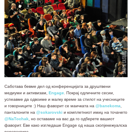
Саботава бевме дел од конференцијата за друштвени
медиуми и активизам,
Engage
. Покрај одличните сесии,
успеавме да одвоиме и малку време за стилот на учесниците
и говорниците :) Наш фаворит се маичката на
@banekoma
,
панталоните на
@sokarovski
и комплетниот имиџ на точачето
@NaTochak
, но оставаме на вас да го одберете вашиот
фаворит. Еве како изгледаше Engage од наша скопјекежуалска
перспектива.